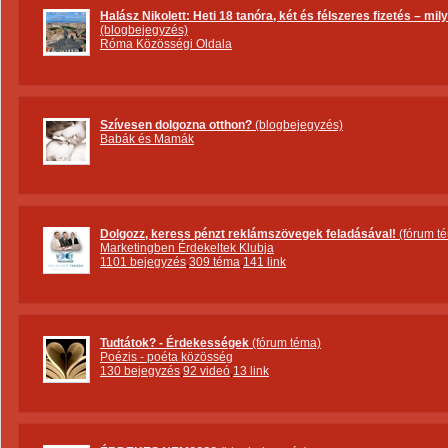
Halász Nikolett: Heti 18 tanóra, két és félszeres fizetés – m
(blogbejegyzés)
Róma Közösségi Oldala
Szívesen dolgozna otthon?
(blogbejegyzés)
Babák és Mamák
Dolgozz, keress pénzt reklámszövegek feladásával!
(fórum t
Marketingben Érdekeltek Klubja
1101 bejegyzés
,
309 téma
,
141 link
Tudtátok? - Érdekességek
(fórum téma)
Poézis - poéta közösség
130 bejegyzés
,
92 videó
,
13 link