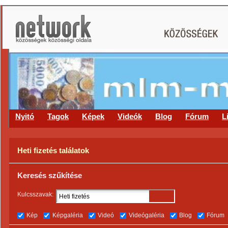
Nyitó
Tagok
Képek
Videók
Blog
Fórum
L
Heti fizetés találatok
Keresés szűkítése
Kulcsszavak:
Kép
Képgaléria
Videó
Videógaléria
Blog
Fórum