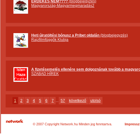
ÉRDEKES NEM????
(blogbejegyzés)
Magyarország-Magyarmegmaradás2
Heti újratöltési bónusz a Pribet oldalán
(blogbejegyzés)
Rajzfilmfüggők Klubja
A fizetésemelés ellenére sem dolgoznának tovább a magyar
SZABAD HÍREK
1
2
3
4
5
6
7
...
57
következő
utolsó
© 2007 Copyright Network.hu Minden jog fenntartva.
Impress