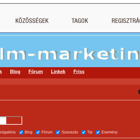
k
Blog
Fórum
Linkek
Friss
eógaléria
Blog
Fórum
Szavazás
Tip
Esemény