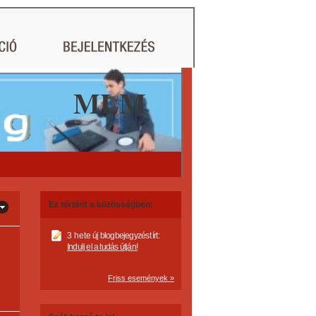
MLM
Ez történt a közösségben:
3 hete
új blogbejegyzést írt:
Indulj el a tudás útján!
Friss események »