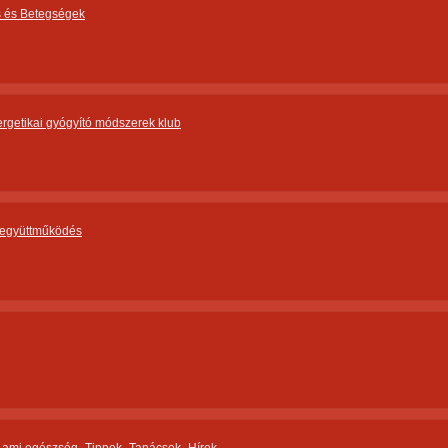
ás és Betegségek
rgetikai gyógyító módszerek klub
 együttműködés