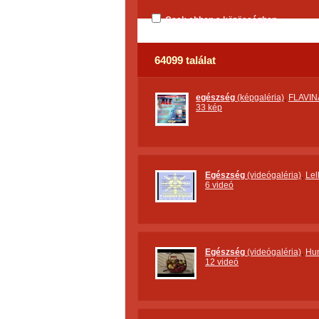
Csak ebben a közösségben
64099 találat
egészség
(képgaléria)
,
FLAVI
33 kép
Egészség
(videógaléria)
,
Lel
6 videó
Egészség
(videógaléria)
,
Hun
12 videó