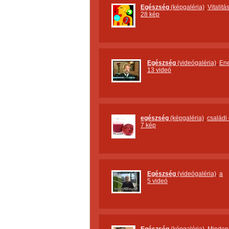
Egészség
(képgaléria)
,
Vitalit
28 kép
Egészség
(videógaléria)
,
Ene
13 videó
egészség
(képgaléria)
,
családi
7 kép
Egészség
(videógaléria)
,
a
5 videó