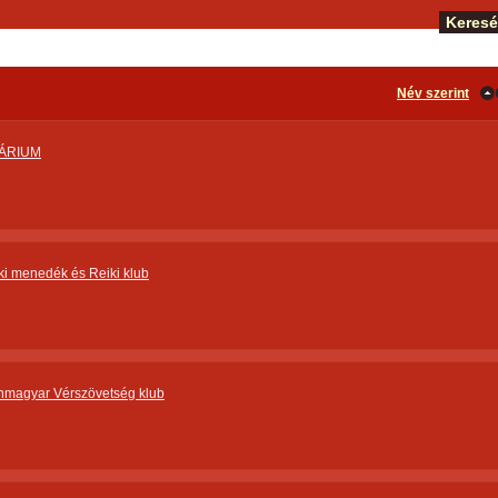
Név szerint
NÁRIUM
ki menedék és Reiki klub
magyar Vérszövetség klub