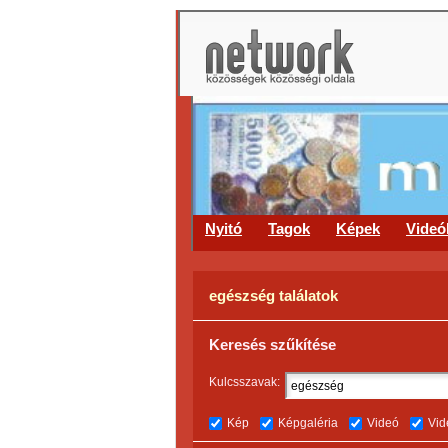
Nyitó
Tagok
Képek
Videó
egészség találatok
Keresés szűkítése
Kulcsszavak:
Kép
Képgaléria
Videó
Vid