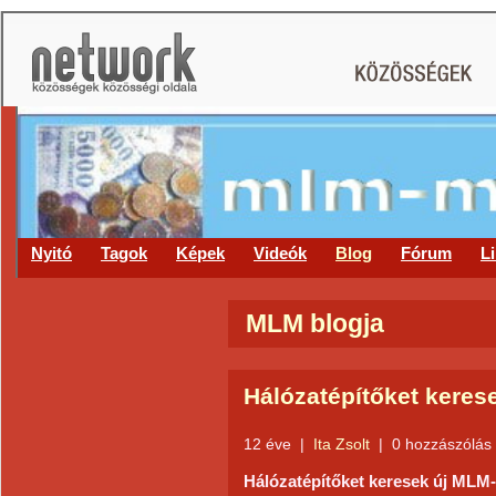
Nyitó
Tagok
Képek
Videók
Blog
Fórum
L
MLM blogja
Hálózatépítőket keres
12 éve
|
Ita Zsolt
|
0 hozzászólás
Hálózatépítőket keresek új MLM-