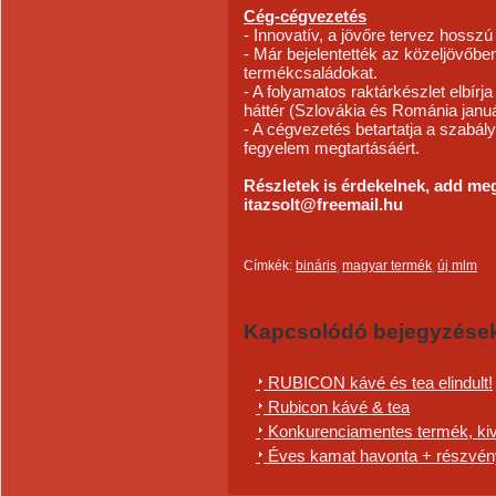
Cég-cégvezetés
- Innovatív, a jövőre tervez hosszú 
- Már bejelentették az közeljövőbe
termékcsaládokat.
- A folyamatos raktárkészlet elbírj
háttér (Szlovákia és Románia januá
- A cégvezetés betartatja a szabá
fegyelem megtartásáért.
Részletek is érdekelnek, add me
itazsolt@freemail.hu
Címkék:
bináris
magyar termék
új mlm
Kapcsolódó bejegyzése
RUBICON kávé és tea elindult!
Rubicon kávé & tea
Konkurenciamentes termék, kiv
Éves kamat havonta + részvény 