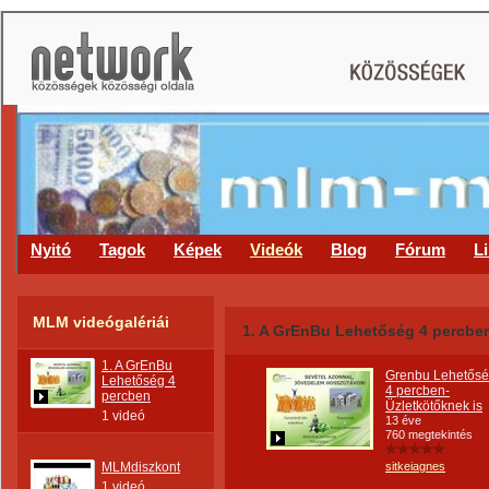
Nyitó
Tagok
Képek
Videók
Blog
Fórum
L
MLM videógalériái
1. A GrEnBu Lehetőség 4 percbe
1. A GrEnBu
Grenbu Lehetős
Lehetőség 4
4 percben-
percben
Üzletkötőknek is
1 videó
13 éve
760 megtekintés
MLMdiszkont
sitkeiagnes
1 videó