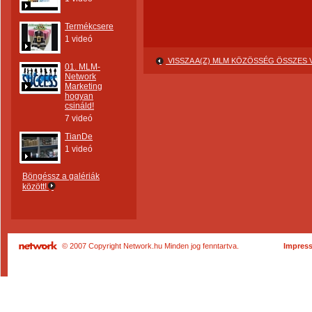
Termékcsere
1 videó
VISSZA A(Z) MLM KÖZÖSSÉG ÖSSZES
01. MLM-
Network
Marketing
hogyan
csináld!
7 videó
TianDe
1 videó
Böngéssz a galériák
között!
© 2007 Copyright Network.hu Minden jog fenntartva.
Impres